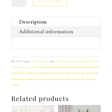
/
Sedge
quantity
Description
Additional information
SKU:
N/A
Category:
Cactus & Succulent
Tags:
artificialflower
,
bangkok
,
bkk
,
dryflower
,
floral
,
florist
,
flower
,
thailand
,
water lettuce
,
ของขวัญ
,
ขึ้นบ้านใหม่
,
จอกแหน
,
ช่อดอกไม้
,
ดอกจอก
,
ดอกไม้
,
ดอกไม้จีน
,
ดอกไม้จีนแห้ง
,
ดอกไม้ติดผม
,
ดอกไม้ประดิษฐ์
,
ดอกไม้ปลอม
,
ดอกไม้ผ้า
,
ดอกไม้พลาสติก
,
ดอกไม้ลอยน้ำ
,
ดอกไม้แห้ง
,
ต้นกก
,
ต้นธูป
,
ธูปฤาษี
,
ฟาแลนด์เฮ้าส์
,
ร้านขายดอกไม้ปลอม
,
ร้านดอกไม้
,
แจกันดอกไม้
,
แจกันแก้ว
Related products