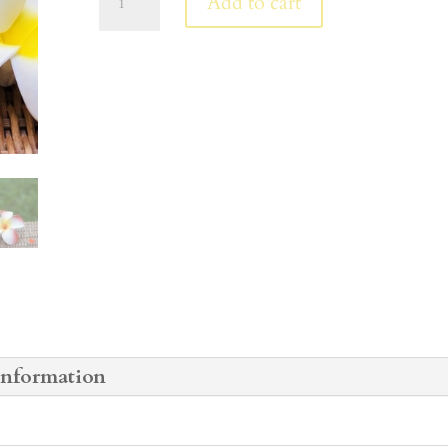
Add to cart
วดี
2M
-
8cm
(8
ดอก)
/
Plumeria
2M
-
8cm
(8
Pieces)
quantity
information