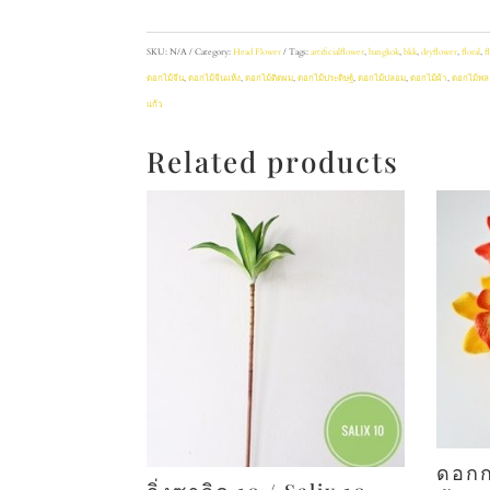
SKU:
N/A
Category:
Head Flower
Tags:
artificialflower
,
bangkok
,
bkk
,
dryflower
,
floral
,
f
ดอกไม้จีน
,
ดอกไม้จีนแห้ง
,
ดอกไม้ติดผม
,
ดอกไม้ประดิษฐ์
,
ดอกไม้ปลอม
,
ดอกไม้ผ้า
,
ดอกไม้พล
แก้ว
Related products
ดอกกล