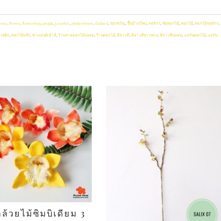
lorist
,
flower
,
flowershop
,
jatujak
,
jj market
,
phalaenhouse
,
thailand
,
ของขวัญ
,
ขึ้นบ้านใหม่
,
จตุจักร
,
ช่อดอกไม้
,
ดอกไม้
,
ดอกไม้จตุจักร
,
าสติก
,
ดอกไม้แห้ง
,
ฟาแลนด์เฮ้าส์
,
ร้านขายดอกไม้ปลอม
,
ร้านดอกไม้
,
ลีลาวดี
,
ลีลาวดีขาวพวง
,
ลีลาวดีปลอม
,
แจกันดอกไม้
,
แจกัน
้วยไม้ซิมบิเดียม 3