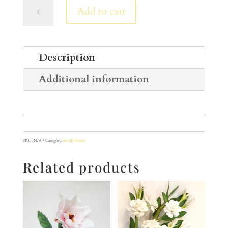
ช่อ
Add to cart
กล้วยไม้
หวาย
/
Dendrobium
Description
quantity
Additional information
SKU:
N/A
Category:
Stem Flower
Related products