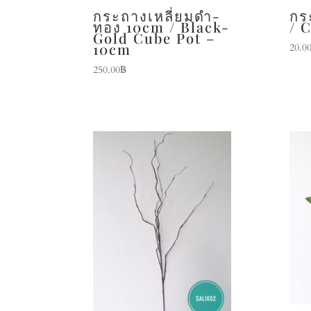
กระถางเหลี่ยมดำ-
กร
ทอง 10cm / Black-
/ 
Gold Cube Pot –
10cm
20.0
250.00
฿